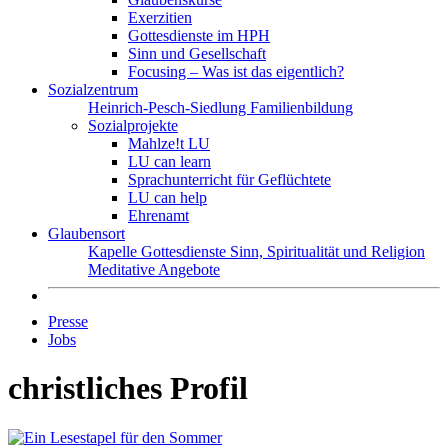
Exerzitien
Gottesdienste im HPH
Sinn und Gesellschaft
Focusing – Was ist das eigentlich?
Sozialzentrum
Heinrich-Pesch-Siedlung
Familienbildung
Sozialprojekte
Mahlze!t LU
LU can learn
Sprachunterricht für Geflüchtete
LU can help
Ehrenamt
Glaubensort
Kapelle
Gottesdienste
Sinn, Spiritualität und Religion
Meditative Angebote
Presse
Jobs
christliches Profil