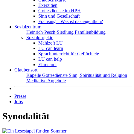
Exerzitien
Gottesdienste im HPH
Sinn und Gesellschaft
Focusing – Was ist das eigentlich?
Sozialzentrum
Heinrich-Pesch-Siedlung
Familienbildung
Sozialprojekte
Mahlze!t LU
LU can learn
Sprachunterricht für Geflüchtete
LU can help
Ehrenamt
Glaubensort
Kapelle
Gottesdienste
Sinn, Spiritualität und Religion
Meditative Angebote
Presse
Jobs
Synodalität