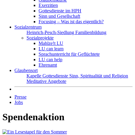
Exerzitien
Gottesdienste im HPH
Sinn und Gesellschaft
Focusing – Was ist das eigentlich?
Sozialzentrum
Heinrich-Pesch-Siedlung
Familienbildung
Sozialprojekte
Mahlze!t LU
LU can learn
Sprachunterricht für Geflüchtete
LU can help
Ehrenamt
Glaubensort
Kapelle
Gottesdienste
Sinn, Spiritualität und Religion
Meditative Angebote
Presse
Jobs
Spendenaktion