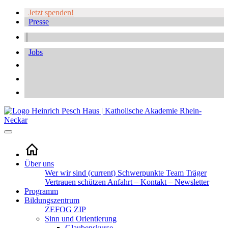
Jetzt spenden!
Presse
Jobs
Über uns
Wer wir sind
(current)
Schwerpunkte
Team
Träger
Vertrauen schützen
Anfahrt – Kontakt – Newsletter
Programm
Bildungszentrum
ZEFOG
ZIP
Sinn und Orientierung
Glaubenskurse