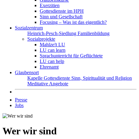
Exerzitien
Gottesdienste im HPH
Sinn und Gesellschaft
Focusing – Was ist das eigentlich?
Sozialzentrum
Heinrich-Pesch-Siedlung
Familienbildung
Sozialprojekte
Mahlze!t LU
LU can learn
Sprachunterricht für Geflüchtete
LU can help
Ehrenamt
Glaubensort
Kapelle
Gottesdienste
Sinn, Spiritualität und Religion
Meditative Angebote
Presse
Jobs
Wer wir sind