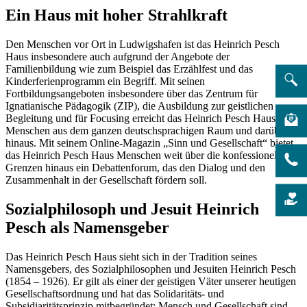
Ein Haus mit hoher Strahlkraft
Den Menschen vor Ort in Ludwigshafen ist das Heinrich Pesch
Haus insbesondere auch aufgrund der Angebote der
Familienbildung wie zum Beispiel das Erzählfest und das
Kinderferienprogramm ein Begriff. Mit seinen
Fortbildungsangeboten insbesondere über das Zentrum für
Ignatianische Pädagogik (ZIP), die Ausbildung zur geistlichen
Begleitung und für Focusing erreicht das Heinrich Pesch Haus aber
Menschen aus dem ganzen deutschsprachigen Raum und darüber
hinaus. Mit seinem Online-Magazin „Sinn und Gesellschaft“ bietet
das Heinrich Pesch Haus Menschen weit über die konfessionellen
Grenzen hinaus ein Debattenforum, das den Dialog und den
Zusammenhalt in der Gesellschaft fördern soll.
Sozialphilosoph und Jesuit Heinrich
Pesch als Namensgeber
Das Heinrich Pesch Haus sieht sich in der Tradition seines
Namensgebers, des Sozialphilosophen und Jesuiten Heinrich Pesch
(1854 – 1926). Er gilt als einer der geistigen Väter unserer heutigen
Gesellschaftsordnung und hat das Solidaritäts- und
Subsidiaritätsprinzip mitbegründet: Mensch und Gesellschaft sind