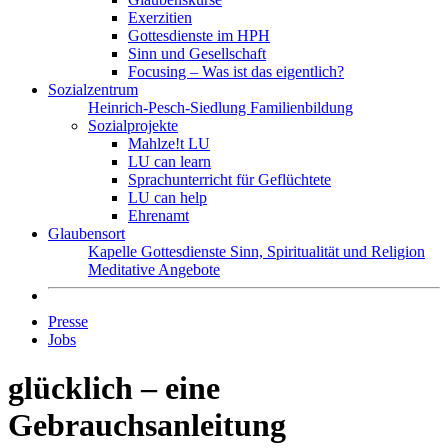
Exerzitien
Gottesdienste im HPH
Sinn und Gesellschaft
Focusing – Was ist das eigentlich?
Sozialzentrum
Heinrich-Pesch-Siedlung
Familienbildung
Sozialprojekte
Mahlze!t LU
LU can learn
Sprachunterricht für Geflüchtete
LU can help
Ehrenamt
Glaubensort
Kapelle
Gottesdienste
Sinn, Spiritualität und Religion
Meditative Angebote
Presse
Jobs
glücklich – eine
Gebrauchsanleitung