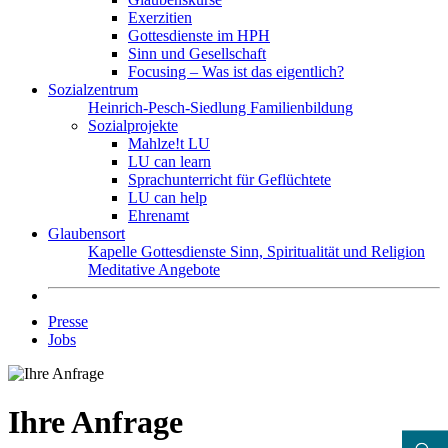
Exerzitien
Gottesdienste im HPH
Sinn und Gesellschaft
Focusing – Was ist das eigentlich?
Sozialzentrum
Heinrich-Pesch-Siedlung
Familienbildung
Sozialprojekte
Mahlze!t LU
LU can learn
Sprachunterricht für Geflüchtete
LU can help
Ehrenamt
Glaubensort
Kapelle
Gottesdienste
Sinn, Spiritualität und Religion
Meditative Angebote
Presse
Jobs
Ihre Anfrage