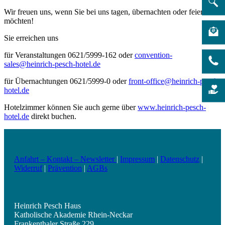
Wir freuen uns, wenn Sie bei uns tagen, übernachten oder feiern
möchten!
Sie erreichen uns
für Veranstaltungen 0621/5999-162 oder
convention-
sales@heinrich-pesch-hotel.de
für Übernachtungen 0621/5999-0 oder
front-office@heinrich-pesch-
hotel.de
Hotelzimmer können Sie auch gerne über
www.heinrich-pesch-
hotel.de
direkt buchen.
Anfahrt – Kontakt – Newsletter
|
Impressum
|
Datenschutz
|
Widerruf
|
Prävention
|
AGBs
Heinrich Pesch Haus
Katholische Akademie Rhein-Neckar
Frankenthaler Straße 229