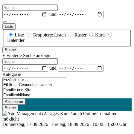
Suche
Daten
und
Liste
Anzeigetyp
Liste
Gruppierte Listen
Raster
Karte
für
Kalender
Suchergebnisse
Suche
Erweiterte Suche anzeigen
Suche
Daten
und
Kategorie
Kategorie
Alle leeren
Suche
Donnerstag, 17.09.2026 - Freitag, 18.09.2026 | 10:00 - 15:00 Uhr