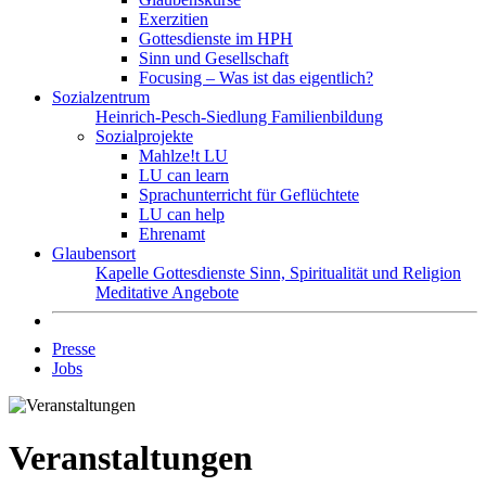
Exerzitien
Gottesdienste im HPH
Sinn und Gesellschaft
Focusing – Was ist das eigentlich?
Sozialzentrum
Heinrich-Pesch-Siedlung
Familienbildung
Sozialprojekte
Mahlze!t LU
LU can learn
Sprachunterricht für Geflüchtete
LU can help
Ehrenamt
Glaubensort
Kapelle
Gottesdienste
Sinn, Spiritualität und Religion
Meditative Angebote
Presse
Jobs
Veranstaltungen