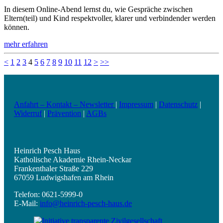
In diesem Online-Abend lernst du, wie Gespräche zwischen
Eltern(teil) und Kind respektvoller, klarer und verbindender werden
können.
mehr erfahren
<
1
2
3
4
5
6
7
8
9
10
11
12
>
>>
Anfahrt – Kontakt – Newsletter
|
Impressum
|
Datenschutz
|
Widerruf
|
Prävention
|
AGBs
Heinrich Pesch Haus
Katholische Akademie Rhein-Neckar
Frankenthaler Straße 229
67059 Ludwigshafen am Rhein
Telefon: 0621-5999-0
E-Mail:
info@heinrich-pesch-haus.de