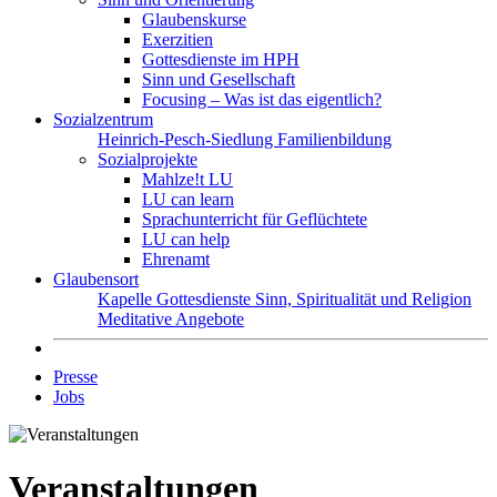
Glaubenskurse
Exerzitien
Gottesdienste im HPH
Sinn und Gesellschaft
Focusing – Was ist das eigentlich?
Sozialzentrum
Heinrich-Pesch-Siedlung
Familienbildung
Sozialprojekte
Mahlze!t LU
LU can learn
Sprachunterricht für Geflüchtete
LU can help
Ehrenamt
Glaubensort
Kapelle
Gottesdienste
Sinn, Spiritualität und Religion
Meditative Angebote
Presse
Jobs
Veranstaltungen