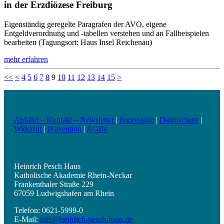
in der Erzdiözese Freiburg
Eigenständig geregelte Paragrafen der AVO, eigene
Entgeldverordnung und -tabellen verstehen und an Fallbeispielen
bearbeiten (Tagungsort: Haus Insel Reichenau)
mehr erfahren
<<
<
4
5
6
7
8
9
10
11
12
13
14
15
>
Anfahrt – Kontakt – Newsletter
|
Impressum
|
Datenschutz
|
Widerruf
|
Prävention
|
AGBs
Heinrich Pesch Haus
Katholische Akademie Rhein-Neckar
Frankenthaler Straße 229
67059 Ludwigshafen am Rhein
Telefon: 0621-5999-0
E-Mail:
info@heinrich-pesch-haus.de