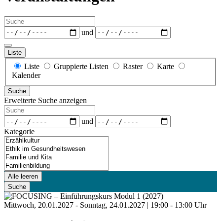
Suche
Daten
und
Liste
Anzeigetyp
Liste
Gruppierte Listen
Raster
Karte
für
Kalender
Suchergebnisse
Suche
Erweiterte Suche anzeigen
Suche
Daten
und
Kategorie
Kategorie
Alle leeren
Suche
Mittwoch, 20.01.2027 - Sonntag, 24.01.2027 | 19:00 - 13:00 Uhr