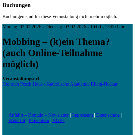
Buchungen
Buchungen sind für diese Veranstaltung nicht mehr möglich.
Montag, 02.02.2026 - Dienstag, 03.02.2026 - 10:00 - 15:00 Uhr
Mobbing – (k)ein Thema?
(auch Online-Teilnahme
möglich)
Veranstaltungsort
Heinrich Pesch Haus - Katholische Akademie Rhein-Neckar
Anfahrt – Kontakt – Newsletter
|
Impressum
|
Datenschutz
|
Widerruf
|
Prävention
|
AGBs