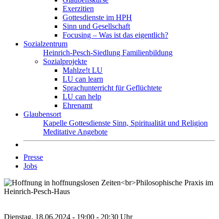
Exerzitien
Gottesdienste im HPH
Sinn und Gesellschaft
Focusing – Was ist das eigentlich?
Sozialzentrum
Heinrich-Pesch-Siedlung
Familienbildung
Sozialprojekte
Mahlze!t LU
LU can learn
Sprachunterricht für Geflüchtete
LU can help
Ehrenamt
Glaubensort
Kapelle
Gottesdienste
Sinn, Spiritualität und Religion
Meditative Angebote
Presse
Jobs
Dienstag, 18.06.2024 - 19:00 - 20:30 Uhr