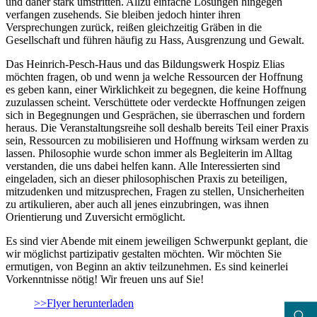
und daher stark umstritten. Allzu einfache Lösungen hingegen
verfangen zusehends. Sie bleiben jedoch hinter ihren
Versprechungen zurück, reißen gleichzeitig Gräben in die
Gesellschaft und führen häufig zu Hass, Ausgrenzung und Gewalt.
Das Heinrich-Pesch-Haus und das Bildungswerk Hospiz Elias
möchten fragen, ob und wenn ja welche Ressourcen der Hoffnung
es geben kann, einer Wirklichkeit zu begegnen, die keine Hoffnung
zuzulassen scheint. Verschüttete oder verdeckte Hoffnungen zeigen
sich in Begegnungen und Gesprächen, sie überraschen und fordern
heraus. Die Veranstaltungsreihe soll deshalb bereits Teil einer Praxis
sein, Ressourcen zu mobilisieren und Hoffnung wirksam werden zu
lassen. Philosophie wurde schon immer als Begleiterin im Alltag
verstanden, die uns dabei helfen kann. Alle Interessierten sind
eingeladen, sich an dieser philosophischen Praxis zu beteiligen,
mitzudenken und mitzusprechen, Fragen zu stellen, Unsicherheiten
zu artikulieren, aber auch all jenes einzubringen, was ihnen
Orientierung und Zuversicht ermöglicht.
Es sind vier Abende mit einem jeweiligen Schwerpunkt geplant, die
wir möglichst partizipativ gestalten möchten. Wir möchten Sie
ermutigen, von Beginn an aktiv teilzunehmen. Es sind keinerlei
Vorkenntnisse nötig! Wir freuen uns auf Sie!
>>Flyer herunterladen