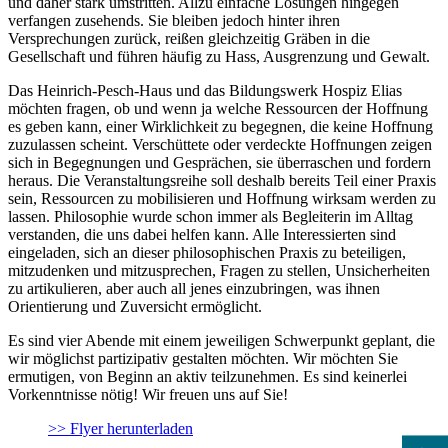
und daher stark umstritten. Allzu einfache Lösungen hingegen
verfangen zusehends. Sie bleiben jedoch hinter ihren
Versprechungen zurück, reißen gleichzeitig Gräben in die
Gesellschaft und führen häufig zu Hass, Ausgrenzung und Gewalt.
Das Heinrich-Pesch-Haus und das Bildungswerk Hospiz Elias
möchten fragen, ob und wenn ja welche Ressourcen der Hoffnung
es geben kann, einer Wirklichkeit zu begegnen, die keine Hoffnung
zuzulassen scheint. Verschüttete oder verdeckte Hoffnungen zeigen
sich in Begegnungen und Gesprächen, sie überraschen und fordern
heraus. Die Veranstaltungsreihe soll deshalb bereits Teil einer Praxis
sein, Ressourcen zu mobilisieren und Hoffnung wirksam werden zu
lassen. Philosophie wurde schon immer als Begleiterin im Alltag
verstanden, die uns dabei helfen kann. Alle Interessierten sind
eingeladen, sich an dieser philosophischen Praxis zu beteiligen,
mitzudenken und mitzusprechen, Fragen zu stellen, Unsicherheiten
zu artikulieren, aber auch all jenes einzubringen, was ihnen
Orientierung und Zuversicht ermöglicht.
Es sind vier Abende mit einem jeweiligen Schwerpunkt geplant, die
wir möglichst partizipativ gestalten möchten. Wir möchten Sie
ermutigen, von Beginn an aktiv teilzunehmen. Es sind keinerlei
Vorkenntnisse nötig! Wir freuen uns auf Sie!
>> Flyer herunterladen