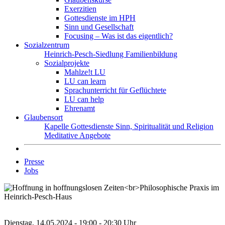
Exerzitien
Gottesdienste im HPH
Sinn und Gesellschaft
Focusing – Was ist das eigentlich?
Sozialzentrum
Heinrich-Pesch-Siedlung
Familienbildung
Sozialprojekte
Mahlze!t LU
LU can learn
Sprachunterricht für Geflüchtete
LU can help
Ehrenamt
Glaubensort
Kapelle
Gottesdienste
Sinn, Spiritualität und Religion
Meditative Angebote
Presse
Jobs
Dienstag, 14.05.2024 - 19:00 - 20:30 Uhr