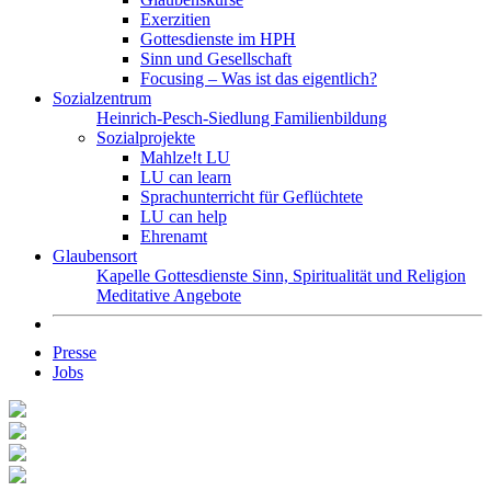
Exerzitien
Gottesdienste im HPH
Sinn und Gesellschaft
Focusing – Was ist das eigentlich?
Sozialzentrum
Heinrich-Pesch-Siedlung
Familienbildung
Sozialprojekte
Mahlze!t LU
LU can learn
Sprachunterricht für Geflüchtete
LU can help
Ehrenamt
Glaubensort
Kapelle
Gottesdienste
Sinn, Spiritualität und Religion
Meditative Angebote
Presse
Jobs