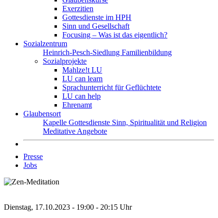
Exerzitien
Gottesdienste im HPH
Sinn und Gesellschaft
Focusing – Was ist das eigentlich?
Sozialzentrum
Heinrich-Pesch-Siedlung
Familienbildung
Sozialprojekte
Mahlze!t LU
LU can learn
Sprachunterricht für Geflüchtete
LU can help
Ehrenamt
Glaubensort
Kapelle
Gottesdienste
Sinn, Spiritualität und Religion
Meditative Angebote
Presse
Jobs
Dienstag, 17.10.2023 - 19:00 - 20:15 Uhr