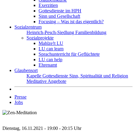
Exerzitien
Gottesdienste im HPH
Sinn und Gesellschaft
Focusing – Was ist das eigentlich?
Sozialzentrum
Heinrich-Pesch-Siedlung
Familienbildung
Sozialprojekte
Mahlze!t LU
LU can learn
Sprachunterricht für Geflüchtete
LU can help
Ehrenamt
Glaubensort
Kapelle
Gottesdienste
Sinn, Spiritualität und Religion
Meditative Angebote
Presse
Jobs
Dienstag, 16.11.2021 - 19:00 - 20:15 Uhr