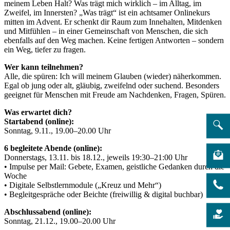
meinem Leben Halt? Was trägt mich wirklich – im Alltag, im
Zweifel, im Innersten? „Was trägt“ ist ein achtsamer Onlinekurs
mitten im Advent. Er schenkt dir Raum zum Innehalten, Mitdenken
und Mitfühlen – in einer Gemeinschaft von Menschen, die sich
ebenfalls auf den Weg machen. Keine fertigen Antworten – sondern
ein Weg, tiefer zu fragen.
Wer kann teilnehmen?
Alle, die spüren: Ich will meinem Glauben (wieder) näherkommen.
Egal ob jung oder alt, gläubig, zweifelnd oder suchend. Besonders
geeignet für Menschen mit Freude am Nachdenken, Fragen, Spüren.
Was erwartet dich?
Startabend (online):
Sonntag, 9.11., 19.00–20.00 Uhr
6 begleitete Abende (online):
Donnerstags, 13.11. bis 18.12., jeweils 19:30–21:00 Uhr
• Impulse per Mail: Gebete, Examen, geistliche Gedanken durch die
Woche
• Digitale Selbstlernmodule („Kreuz und Mehr“)
• Begleitgespräche oder Beichte (freiwillig & digital buchbar)
Abschlussabend (online):
Sonntag, 21.12., 19.00–20.00 Uhr