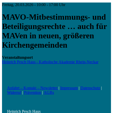
Freitag, 20.03.2026 - 10:00 - 17:00 Uhr
MAVO-Mitbestimmungs- und
Beteiligungsrechte … auch für
MAVen in neuen, größeren
Kirchengemeinden
Veranstaltungsort
Heinrich Pesch Haus - Katholische Akademie Rhein-Neckar
Anfahrt – Kontakt – Newsletter
|
Impressum
|
Datenschutz
|
Widerruf
|
Prävention
|
AGBs
Heinrich Pesch Haus