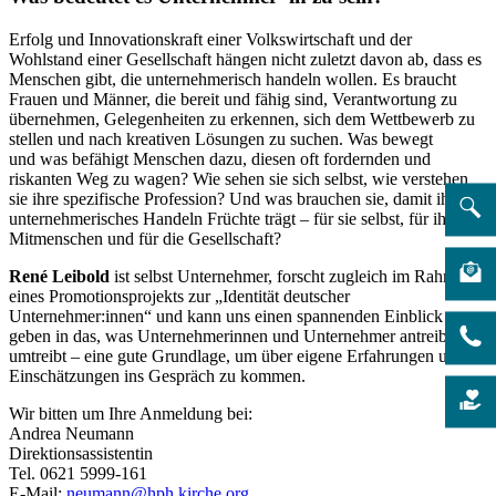
Erfolg und Innovationskraft einer Volkswirtschaft und der
Wohlstand einer Gesellschaft hängen nicht zuletzt davon ab, dass es
Menschen gibt, die unternehmerisch handeln wollen. Es braucht
Frauen und Männer, die bereit und fähig sind, Verantwortung zu
übernehmen, Gelegenheiten zu erkennen, sich dem Wettbewerb zu
stellen und nach kreativen Lösungen zu suchen. Was bewegt
und was befähigt Menschen dazu, diesen oft fordernden und
riskanten Weg zu wagen? Wie sehen sie sich selbst, wie verstehen
sie ihre spezifische Profession? Und was brauchen sie, damit ihr
unternehmerisches Handeln Früchte trägt – für sie selbst, für ihre
Mitmenschen und für die Gesellschaft?
René Leibold
ist selbst Unternehmer, forscht zugleich im Rahmen
eines Promotionsprojekts zur „Identität deutscher
Unternehmer:innen“ und kann uns einen spannenden Einblick
geben in das, was Unternehmerinnen und Unternehmer antreibt und
umtreibt – eine gute Grundlage, um über eigene Erfahrungen und
Einschätzungen ins Gespräch zu kommen.
Wir bitten um Ihre Anmeldung bei:
Andrea Neumann
Direktionsassistentin
Tel. 0621 5999-161
E-Mail:
neumann@hph.kirche.org