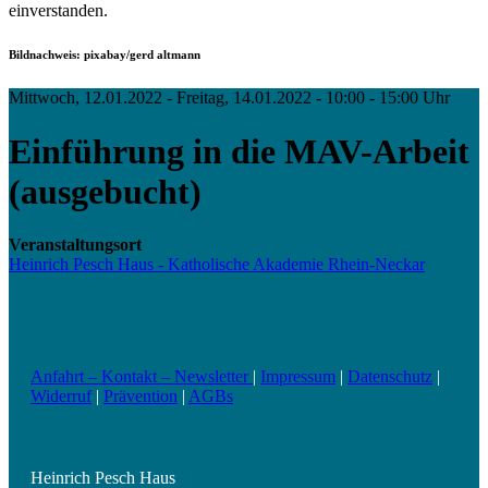
einverstanden.
Bildnachweis: pixabay/gerd altmann
Mittwoch, 12.01.2022 - Freitag, 14.01.2022 - 10:00 - 15:00 Uhr
Einführung in die MAV-Arbeit
(ausgebucht)
Veranstaltungsort
Heinrich Pesch Haus - Katholische Akademie Rhein-Neckar
Anfahrt – Kontakt – Newsletter
|
Impressum
|
Datenschutz
|
Widerruf
|
Prävention
|
AGBs
Heinrich Pesch Haus