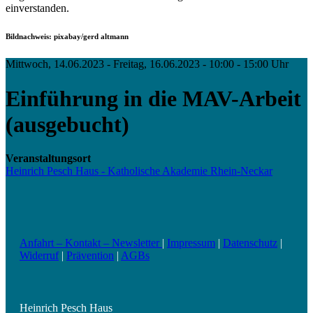
einverstanden.
Bildnachweis: pixabay/gerd altmann
Mittwoch, 14.06.2023 - Freitag, 16.06.2023 - 10:00 - 15:00 Uhr
Einführung in die MAV-Arbeit
(ausgebucht)
Veranstaltungsort
Heinrich Pesch Haus - Katholische Akademie Rhein-Neckar
Anfahrt – Kontakt – Newsletter
|
Impressum
|
Datenschutz
|
Widerruf
|
Prävention
|
AGBs
Heinrich Pesch Haus