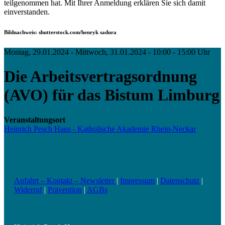
teilgenommen hat. Mit Ihrer Anmeldung erklären Sie sich damit
einverstanden.
Bildnachweis: shutterstock.com/henryk sadura
Montag, 29.01.2024 - Mittwoch, 31.01.2024 - 10:00 - 15:00 Uhr
Die Arbeitsvertragsordnung
(AVO) für das Bistum Limburg
Veranstaltungsort
Heinrich Pesch Haus - Katholische Akademie Rhein-Neckar
Anfahrt – Kontakt – Newsletter
|
Impressum
|
Datenschutz
|
Widerruf
|
Prävention
|
AGBs