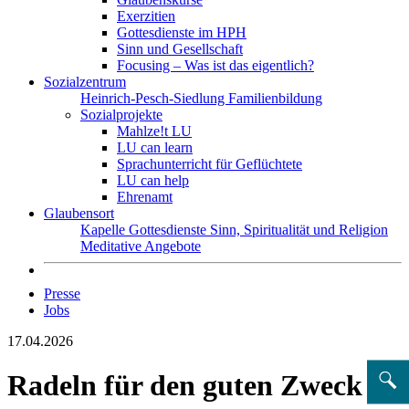
Exerzitien
Gottesdienste im HPH
Sinn und Gesellschaft
Focusing – Was ist das eigentlich?
Sozialzentrum
Heinrich-Pesch-Siedlung
Familienbildung
Sozialprojekte
Mahlze!t LU
LU can learn
Sprachunterricht für Geflüchtete
LU can help
Ehrenamt
Glaubensort
Kapelle
Gottesdienste
Sinn, Spiritualität und Religion
Meditative Angebote
Presse
Jobs
17.04.2026
Radeln für den guten Zweck