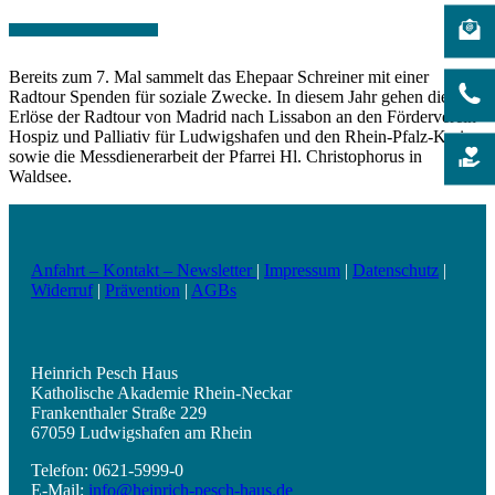
Bereits zum 7. Mal sammelt das Ehepaar Schreiner mit einer
Radtour Spenden für soziale Zwecke. In diesem Jahr gehen die
Erlöse der Radtour von Madrid nach Lissabon an den Förderverein
Hospiz und Palliativ für Ludwigshafen und den Rhein-Pfalz-Kreis
sowie die Messdienerarbeit der Pfarrei Hl. Christophorus in
Waldsee.
Anfahrt – Kontakt – Newsletter
|
Impressum
|
Datenschutz
|
Widerruf
|
Prävention
|
AGBs
Heinrich Pesch Haus
Katholische Akademie Rhein-Neckar
Frankenthaler Straße 229
67059 Ludwigshafen am Rhein
Telefon: 0621-5999-0
E-Mail:
info@heinrich-pesch-haus.de