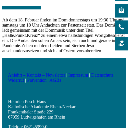
Ab dem 18. Februar finden im Dom donnerstags um 19:30 Uhr und
samstags um 18 Uhr Andachten zur Fastenzeit statt. Das Domkapitel
lädt gemeinsam mit der Dommusik unter dem Titel
„Halte.Punkt.Kreuz“ zu einem etwa halbstündigen Wortgottesdienst
ein. Die Andachten sollen Anlass sein, sich auch und gerade in
Pandemie-Zeiten mit dem Leiden und Sterben Jesu
auseinanderzusetzen und sich auf Ostern vorzubereiten.
Anfahrt – Kontakt – Newsletter
|
Impressum
|
Datenschutz
|
Widerruf
|
Prävention
|
AGBs
Heinrich Pesch Haus
Katholische Akademie Rhein-Neckar
Frankenthaler Straße 229
67059 Ludwigshafen am Rhein
Telefon: 0621-5999-0