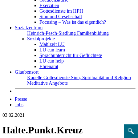
Exerzitien
Gottesdienste im HPH
Sinn und Gesellschaft
Focusing – Was ist das eigentlich?
Sozialzentrum
Heinrich-Pesch-Siedlung
Familienbildung
Sozialprojekte
Mahlze!t LU
LU can learn
Sprachunterricht für Geflüchtete
LU can help
Ehrenamt
Glaubensort
Kapelle
Gottesdienste
Sinn, Spiritualität und Religion
Meditative Angebote
Presse
Jobs
03.02.2021
Halte.Punkt.Kreuz