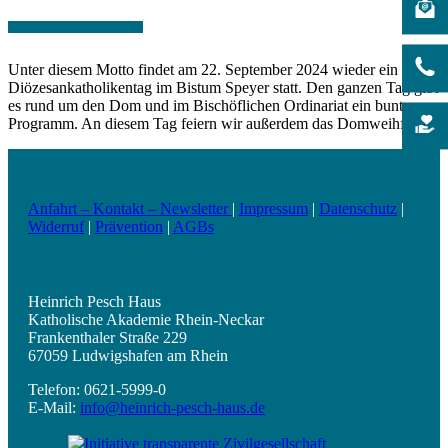
Unter diesem Motto findet am 22. September 2024 wieder ein
Diözesankatholikentag im Bistum Speyer statt. Den ganzen Tag gibt
es rund um den Dom und im Bischöflichen Ordinariat ein buntes
Programm. An diesem Tag feiern wir außerdem das Domweihfest.
Anfahrt – Kontakt – Newsletter
|
Impressum
|
Datenschutz
|
Widerruf
|
Prävention
|
AGBs
Heinrich Pesch Haus
Katholische Akademie Rhein-Neckar
Frankenthaler Straße 229
67059 Ludwigshafen am Rhein
Telefon: 0621-5999-0
E-Mail:
info@heinrich-pesch-haus.de