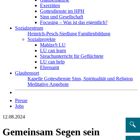
Exerzitien
Gottesdienste im HPH
Sinn und Gesellschaft
Focusing – Was ist das eigentlich?
Sozialzentrum
Heinrich-Pesch-Siedlung
Familienbildung
Sozialprojekte
Mahlze!t LU
LU can learn
Sprachunterricht für Geflüchtete
LU can help
Ehrenamt
Glaubensort
Kapelle
Gottesdienste
Sinn, Spiritualität und Religion
Meditative Angebote
Presse
Jobs
12.08.2024
Gemeinsam Segen sein