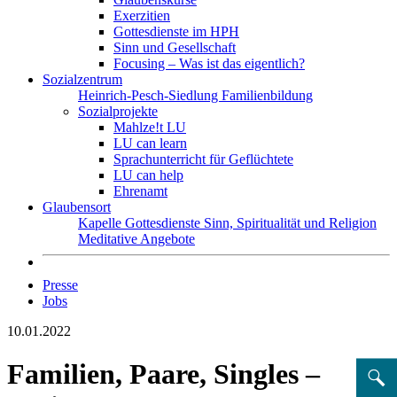
Exerzitien
Gottesdienste im HPH
Sinn und Gesellschaft
Focusing – Was ist das eigentlich?
Sozialzentrum
Heinrich-Pesch-Siedlung
Familienbildung
Sozialprojekte
Mahlze!t LU
LU can learn
Sprachunterricht für Geflüchtete
LU can help
Ehrenamt
Glaubensort
Kapelle
Gottesdienste
Sinn, Spiritualität und Religion
Meditative Angebote
Presse
Jobs
10.01.2022
Familien, Paare, Singles –