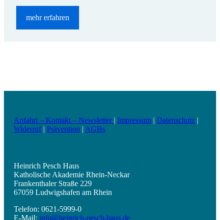
mehr erfahren
Anfahrt – Kontakt – Newsletter
|
Impressum
|
Datenschutz
|
Widerruf
|
Prävention
|
AGBs
Heinrich Pesch Haus
Katholische Akademie Rhein-Neckar
Frankenthaler Straße 229
67059 Ludwigshafen am Rhein
Telefon: 0621-5999-0
E-Mail:
info@heinrich-pesch-haus.de