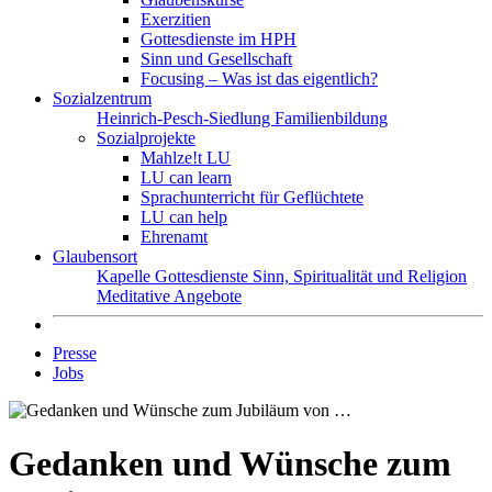
Exerzitien
Gottesdienste im HPH
Sinn und Gesellschaft
Focusing – Was ist das eigentlich?
Sozialzentrum
Heinrich-Pesch-Siedlung
Familienbildung
Sozialprojekte
Mahlze!t LU
LU can learn
Sprachunterricht für Geflüchtete
LU can help
Ehrenamt
Glaubensort
Kapelle
Gottesdienste
Sinn, Spiritualität und Religion
Meditative Angebote
Presse
Jobs
Gedanken und Wünsche zum