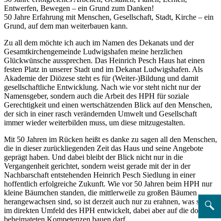
Entwerfen, Bewegen – ein Grund zum Danken!
50 Jahre Erfahrung mit Menschen, Gesellschaft, Stadt, Kirche – ein
Grund, auf dem man weiterbauen kann.
Zu all dem möchte ich auch im Namen des Dekanats und der
Gesamtkirchengemeinde Ludwigshafen meine herzlichen
Glückwünsche aussprechen. Das Heinrich Pesch Haus hat einen
festen Platz in unserer Stadt und im Dekanat Ludwigshafen. Als
Akademie der Diözese steht es für (Weiter-)Bildung und damit
gesellschaftliche Entwicklung. Nach wie vor steht nicht nur der
Namensgeber, sondern auch die Arbeit des HPH für soziale
Gerechtigkeit und einen wertschätzenden Blick auf den Menschen,
der sich in einer rasch verändernden Umwelt und Gesellschaft
immer wieder weiterbilden muss, um diese mitzugestalten.
Mit 50 Jahren im Rücken heißt es danke zu sagen all den Menschen,
die in dieser zurückliegenden Zeit das Haus und seine Angebote
geprägt haben. Und dabei bleibt der Blick nicht nur in die
Vergangenheit gerichtet, sondern weist gerade mit der in der
Nachbarschaft entstehenden Heinrich Pesch Siedlung in einer
hoffentlich erfolgreiche Zukunft. Wie vor 50 Jahren beim HPH nur
kleine Bäumchen standen, die mittlerweile zu großen Bäumen
herangewachsen sind, so ist derzeit auch nur zu erahnen, was sich
im direkten Umfeld des HPH entwickelt, dabei aber auf die dort
beheimateten Kompetenzen bauen darf.