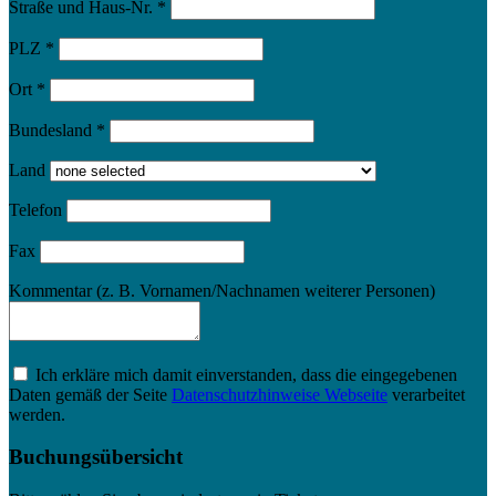
Straße und Haus-Nr.
*
PLZ
*
Ort
*
Bundesland
*
Land
Telefon
Fax
Kommentar (z. B. Vornamen/Nachnamen weiterer Personen)
Ich erkläre mich damit einverstanden, dass die eingegebenen
Daten gemäß der Seite
Datenschutzhinweise Webseite
verarbeitet
werden.
Buchungsübersicht