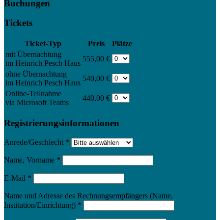
Buchungen
Tickets
Ticket-Typ
Preis
Plätze
mit Übernachtung
555,00 €
im Heinrich Pesch Haus
ohne Übernachtung
540,00 €
im Heinrich Pesch Haus
Online-Teilnahme
440,00 €
via Microsoft Teams
Registrierungsinformationen
Anrede/Geschlecht
*
Name, Vorname
*
E-Mail
*
Name und Adresse des Rechnungsempfängers (Name,
Institution/Einrichtung)
*