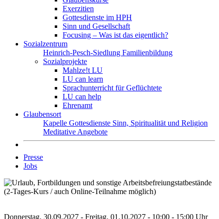
Exerzitien
Gottesdienste im HPH
Sinn und Gesellschaft
Focusing – Was ist das eigentlich?
Sozialzentrum
Heinrich-Pesch-Siedlung
Familienbildung
Sozialprojekte
Mahlze!t LU
LU can learn
Sprachunterricht für Geflüchtete
LU can help
Ehrenamt
Glaubensort
Kapelle
Gottesdienste
Sinn, Spiritualität und Religion
Meditative Angebote
Presse
Jobs
Donnerstag, 30.09.2027 - Freitag, 01.10.2027 - 10:00 - 15:00 Uhr