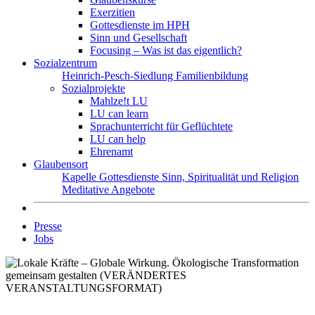
Exerzitien
Gottesdienste im HPH
Sinn und Gesellschaft
Focusing – Was ist das eigentlich?
Sozialzentrum
Heinrich-Pesch-Siedlung
Familienbildung
Sozialprojekte
Mahlze!t LU
LU can learn
Sprachunterricht für Geflüchtete
LU can help
Ehrenamt
Glaubensort
Kapelle
Gottesdienste
Sinn, Spiritualität und Religion
Meditative Angebote
Presse
Jobs