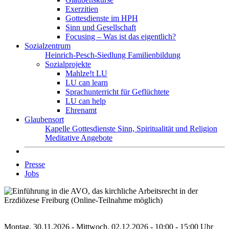
Exerzitien
Gottesdienste im HPH
Sinn und Gesellschaft
Focusing – Was ist das eigentlich?
Sozialzentrum
Heinrich-Pesch-Siedlung
Familienbildung
Sozialprojekte
Mahlze!t LU
LU can learn
Sprachunterricht für Geflüchtete
LU can help
Ehrenamt
Glaubensort
Kapelle
Gottesdienste
Sinn, Spiritualität und Religion
Meditative Angebote
Presse
Jobs
Montag, 30.11.2026 - Mittwoch, 02.12.2026 - 10:00 - 15:00 Uhr