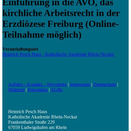
Einführung in die AVO, das
kirchliche Arbeitsrecht in der
Erzdiözese Freiburg (Online-
Teilnahme möglich)
Veranstaltungsort
Heinrich Pesch Haus - Katholische Akademie Rhein-Neckar
Anfahrt – Kontakt – Newsletter
|
Impressum
|
Datenschutz
|
Widerruf
|
Prävention
|
AGBs
Heinrich Pesch Haus
Katholische Akademie Rhein-Neckar
Frankenthaler Straße 229
67059 Ludwigshafen am Rhein