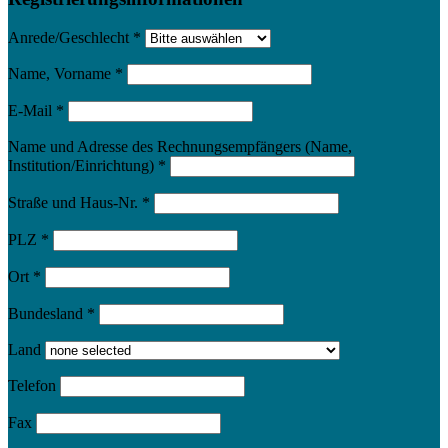
Anrede/Geschlecht
*
Name, Vorname
*
E-Mail
*
Name und Adresse des Rechnungsempfängers (Name,
Institution/Einrichtung)
*
Straße und Haus-Nr.
*
PLZ
*
Ort
*
Bundesland
*
Land
Telefon
Fax