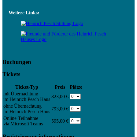
Weitere Links:
Buchungen
Tickets
Ticket-Typ
Preis
Plätze
mit Übernachtung
823,00 €
im Heinrich Pesch Haus
ohne Übernachtung
793,00 €
im Heinrich Pesch Haus
Online-Teilnahme
595,00 €
via Microsoft Teams
Registrierungsinformationen