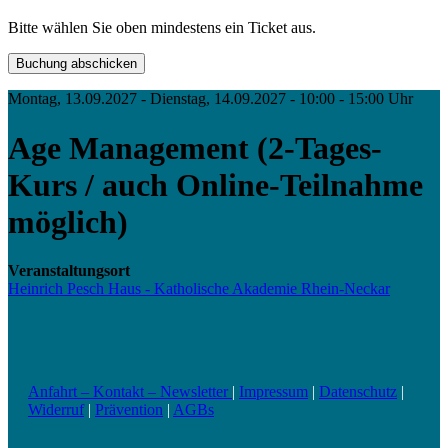
Bitte wählen Sie oben mindestens ein Ticket aus.
Montag, 13.09.2027 - Dienstag, 14.09.2027 - 10:00 - 15:00 Uhr
Age Management (2-Tages-
Kurs / auch Online-Teilnahme
möglich)
Veranstaltungsort
Heinrich Pesch Haus - Katholische Akademie Rhein-Neckar
Anfahrt – Kontakt – Newsletter
|
Impressum
|
Datenschutz
|
Widerruf
|
Prävention
|
AGBs