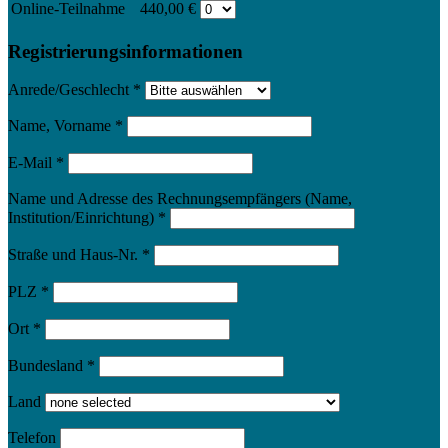
Online-Teilnahme
440,00 €
Registrierungsinformationen
Anrede/Geschlecht
*
Name, Vorname
*
E-Mail
*
Name und Adresse des Rechnungsempfängers (Name,
Institution/Einrichtung)
*
Straße und Haus-Nr.
*
PLZ
*
Ort
*
Bundesland
*
Land
Telefon