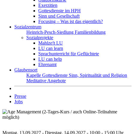
Exerzitien
Gottesdienste im HPH
Sinn und Gesellschaft
Focusing – Was ist das eigentlich?
Sozialzentrum
Heinrich-Pesch-Siedlung
Familienbildung
Sozialprojekte
Mahlze!t LU
LU can learn
Sprachunterricht für Geflüchtete
LU can help
Ehrenamt
Glaubensort
Kapelle
Gottesdienste
Sinn, Spiritualität und Religion
Meditative Angebote
Presse
Jobs
Montag, 13.09.2027 - Dienstag, 14.09.2027 - 10:00 - 15:00 Uhr