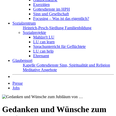
Exerzitien
Gottesdienste im HPH
Sinn und Gesellschaft
Focusing – Was ist das eigentlich?
Sozialzentrum
Heinrich-Pesch-Siedlung
Familienbildung
Sozialprojekte
Mahlze!t LU
LU can learn
Sprachunterricht für Geflüchtete
LU can help
Ehrenamt
Glaubensort
Kapelle
Gottesdienste
Sinn, Spiritualität und Religion
Meditative Angebote
Presse
Jobs
Gedanken und Wünsche zum