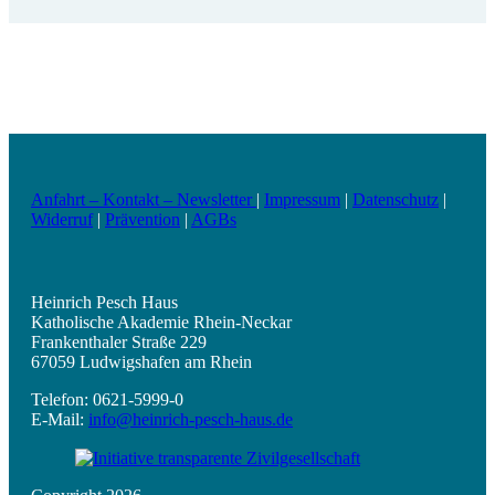
Anfahrt – Kontakt – Newsletter
|
Impressum
|
Datenschutz
|
Widerruf
|
Prävention
|
AGBs
Heinrich Pesch Haus
Katholische Akademie Rhein-Neckar
Frankenthaler Straße 229
67059 Ludwigshafen am Rhein
Telefon: 0621-5999-0
E-Mail:
info@heinrich-pesch-haus.de