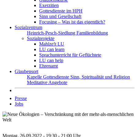
Exerzitien
Gottesdienste im HPH
Sinn und Gesellschaft
Focusing – Was ist das eigentlich?
Sozialzentrum
Heinrich-Pesch-Siedlung
Familienbildung
Sozialprojekte
Mahlze!t LU
LU can learn
Sprachunterricht für Geflüchtete
LU can help
Ehrenamt
Glaubensort
Kapelle
Gottesdienste
Sinn, Spiritualität und Religion
Meditative Angebote
Presse
Jobs
Montag, 26.09.2022 - 19:30 - 21:00 Uhr