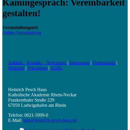
Kamingespräch: Vereinbarkeit
gestalten!
Veranstaltungsort
Online-Veranstaltung
Anfahrt – Kontakt – Newsletter
|
Impressum
|
Datenschutz
|
Widerruf
|
Prävention
|
AGBs
Heinrich Pesch Haus
Katholische Akademie Rhein-Neckar
Frankenthaler Straße 229
67059 Ludwigshafen am Rhein
Telefon: 0621-5999-0
E-Mail:
info@heinrich-pesch-haus.de