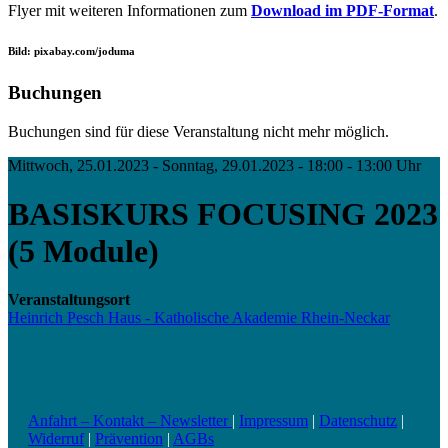
Flyer mit weiteren Informationen zum
Download im PDF-Format
.
Bild: pixabay.com/joduma
Buchungen
Buchungen sind für diese Veranstaltung nicht mehr möglich.
Mittwoch, 25.01.2023 - Sonntag, 29.01.2023 - 18:00 - 13:00 Uhr
BASISKURS FOCUSING 2023
(5 Module)
Veranstaltungsort
Heinrich Pesch Haus - Katholische Akademie Rhein-Neckar
Anfahrt – Kontakt – Newsletter
|
Impressum
|
Datenschutz
|
Widerruf
|
Prävention
|
AGBs