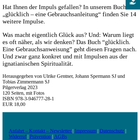
Hat Ihnen der Impuls gefallen? In unserem Buch
„glücklich – eine Gebrauchsanleitung“ finden Sie 14
weitere Impulse.
Was macht eigentlich Glück aus? Und: Warum liegt
es oft näher, als wir denken? Das Buch “glücklich.
Eine Gebrauchsanweisung” geht diesen Fragen nach.
Und zwar ganz konkret und mit Impulsen aus der
ignatianischen Spiritualität.
Herausgegeben von Ulrike ­Gentner, Johann Spermann SJ und
Tobias ­Zimmermann SJ
Pilgerverlag 2023
120 Seiten, mit Fotos
ISBN 978-3-946777-28-1
EUR 18,00
Anfahrt – Kontakt – Newsletter
|
Impressum
|
Datenschutz
|
Widerruf
|
Prävention
|
AGBs