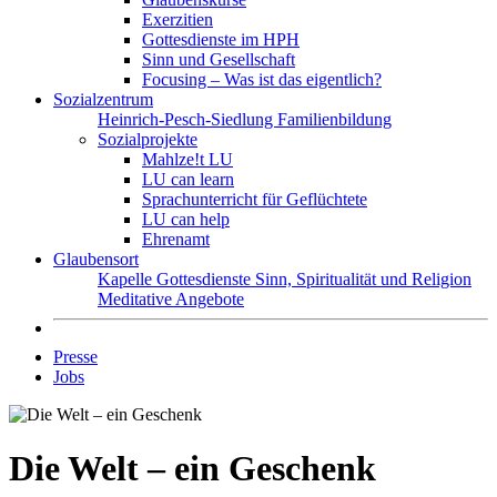
Exerzitien
Gottesdienste im HPH
Sinn und Gesellschaft
Focusing – Was ist das eigentlich?
Sozialzentrum
Heinrich-Pesch-Siedlung
Familienbildung
Sozialprojekte
Mahlze!t LU
LU can learn
Sprachunterricht für Geflüchtete
LU can help
Ehrenamt
Glaubensort
Kapelle
Gottesdienste
Sinn, Spiritualität und Religion
Meditative Angebote
Presse
Jobs
Die Welt – ein Geschenk