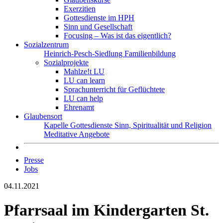
Exerzitien
Gottesdienste im HPH
Sinn und Gesellschaft
Focusing – Was ist das eigentlich?
Sozialzentrum
Heinrich-Pesch-Siedlung
Familienbildung
Sozialprojekte
Mahlze!t LU
LU can learn
Sprachunterricht für Geflüchtete
LU can help
Ehrenamt
Glaubensort
Kapelle
Gottesdienste
Sinn, Spiritualität und Religion
Meditative Angebote
Presse
Jobs
04.11.2021
Pfarrsaal im Kindergarten St.