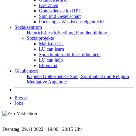
Exerzitien
Gottesdienste im HPH
Sinn und Gesellschaft
Focusing – Was ist das eigentlich?
Sozialzentrum
Heinrich-Pesch-Siedlung
Familienbildung
Sozialprojekte
Mahlze!t LU
LU can learn
Sprachunterricht für Geflüchtete
LU can help
Ehrenamt
Glaubensort
Kapelle
Gottesdienste
Sinn, Spiritualität und Religion
Meditative Angebote
Presse
Jobs
Dienstag, 29.11.2022 - 19:00 - 20:15 Uhr