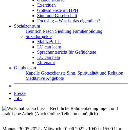
Exerzitien
Gottesdienste im HPH
Sinn und Gesellschaft
Focusing – Was ist das eigentlich?
Sozialzentrum
Heinrich-Pesch-Siedlung
Familienbildung
Sozialprojekte
Mahlze!t LU
LU can learn
Sprachunterricht für Geflüchtete
LU can help
Ehrenamt
Glaubensort
Kapelle
Gottesdienste
Sinn, Spiritualität und Religion
Meditative Angebote
Presse
Jobs
Montag, 30.05.2022 - Mittwoch, 01.06.2022 - 10:00 - 15:00 Uhr