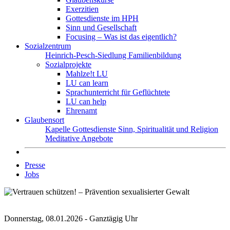
Exerzitien
Gottesdienste im HPH
Sinn und Gesellschaft
Focusing – Was ist das eigentlich?
Sozialzentrum
Heinrich-Pesch-Siedlung
Familienbildung
Sozialprojekte
Mahlze!t LU
LU can learn
Sprachunterricht für Geflüchtete
LU can help
Ehrenamt
Glaubensort
Kapelle
Gottesdienste
Sinn, Spiritualität und Religion
Meditative Angebote
Presse
Jobs
Donnerstag, 08.01.2026 - Ganztägig Uhr