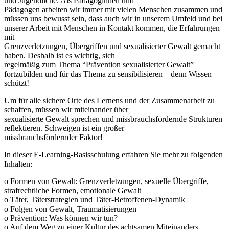
und Jugendliche. Als Pädagoginnen und
Pädagogen arbeiten wir immer mit vielen Menschen zusammen und
müssen uns bewusst sein, dass auch wir in unserem Umfeld und bei
unserer Arbeit mit Menschen in Kontakt kommen, die Erfahrungen
mit
Grenzverletzungen, Übergriffen und sexualisierter Gewalt gemacht
haben. Deshalb ist es wichtig, sich
regelmäßig zum Thema “Prävention sexualisierter Gewalt”
fortzubilden und für das Thema zu sensibilisieren – denn Wissen
schützt!
Um für alle sichere Orte des Lernens und der Zusammenarbeit zu
schaffen, müssen wir miteinander über
sexualisierte Gewalt sprechen und missbrauchsfördernde Strukturen
reflektieren. Schweigen ist ein großer
missbrauchsfördernder Faktor!
In dieser E-Learning-Basisschulung erfahren Sie mehr zu folgenden
Inhalten:
o Formen von Gewalt: Grenzverletzungen, sexuelle Übergriffe,
strafrechtliche Formen, emotionale Gewalt
o Täter, Täterstrategien und Täter-Betroffenen-Dynamik
o Folgen von Gewalt, Traumatisierungen
o Prävention: Was können wir tun?
o Auf dem Weg zu einer Kultur des achtsamen Miteinanders