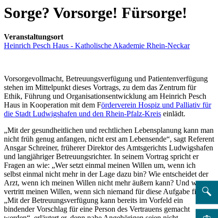
Sorge? Vorsorge! Fürsorge!
Veranstaltungsort
Heinrich Pesch Haus - Katholische Akademie Rhein-Neckar
Vorsorgevollmacht, Betreuungsverfügung und Patientenverfügung
stehen im Mittelpunkt dieses Vortrags, zu dem das Zentrum für
Ethik, Führung und Organisationsentwicklung am Heinrich Pesch
Haus in Kooperation mit dem F
örderverein Hospiz und Palliativ für
die Stadt Ludwigshafen und den Rhein-Pfalz-Kreis
einlädt.
„Mit der gesundheitlichen und rechtlichen Lebensplanung kann man
nicht früh genug anfangen, nicht erst am Lebensende“, sagt Referent
Ansgar Schreiner, früherer Direktor des Amtsgerichts Ludwigshafen
und langjähriger Betreuungsrichter. In seinem Vortrag spricht er
Fragen an wie: „Wer setzt einmal meinen Willen um, wenn ich
selbst einmal nicht mehr in der Lage dazu bin? Wie entscheidet der
Arzt, wenn ich meinen Willen nicht mehr äußern kann? Und wer
vertritt meinen Willen, wenn sich niemand für diese Aufgabe findet?
„Mit der Betreuungsverfügung kann bereits im Vorfeld ein
bindender Vorschlag für eine Person des Vertrauens gemacht
werden“, erläutert er, denn nahe Angehörigen seien nicht