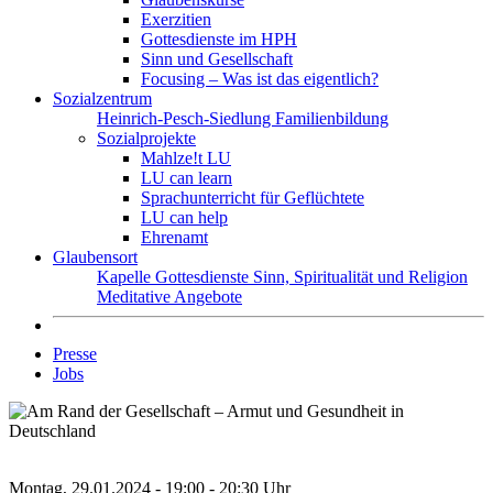
Exerzitien
Gottesdienste im HPH
Sinn und Gesellschaft
Focusing – Was ist das eigentlich?
Sozialzentrum
Heinrich-Pesch-Siedlung
Familienbildung
Sozialprojekte
Mahlze!t LU
LU can learn
Sprachunterricht für Geflüchtete
LU can help
Ehrenamt
Glaubensort
Kapelle
Gottesdienste
Sinn, Spiritualität und Religion
Meditative Angebote
Presse
Jobs
Montag, 29.01.2024 - 19:00 - 20:30 Uhr