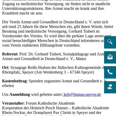
Zugang zu medizinischer Versorgung, sie finden nicht in staatliche
Unterstützungsstrukturen. Ihre Armut macht sie krank und ihre
Krankheit macht sie arm.
Der Verein Armut und Gesundheit in Deutschland e. V. setzt sich
seit rund 25 Jahren für diese Menschen ein, gibt ihnen Würde, bietet
Beratung und medizinische Versorgung. Gerhard Trabert ist
Vorsitzender des Vereins. Er wird über die prekäre Lage armer und
sozial benachteiligter Menschen in Deutschland informieren und die
vom Verein etablierten Hilfsangebote vorstellen.
Referent
: Prof. Dr. Gerhard Trabert, Sozialpädagoge und Arzt,
Armut und Gesundheit in Deutschland e. V., Mainz
Ort
: Synagoge Beith-Shalom der Jüdischen Kultusgemeinde der
Rheinpfalz, Speyer (Am Weidenberg 3 – 67346 Speyer)
Kostenbeitrag
: Spenden zugunsten Armut und Gesundheit e. V.
erbeten
Um
Anmeldung
wird gebeten unter:
keb@bistum-speyer.de
Veranstalter
: Forum Katholische Akademie
Kooperation des Heinrich Pesch Hauses – Katholische Akademie
Rhein-Neckar, der Dompfarrei Pax Christi in Speyer und der