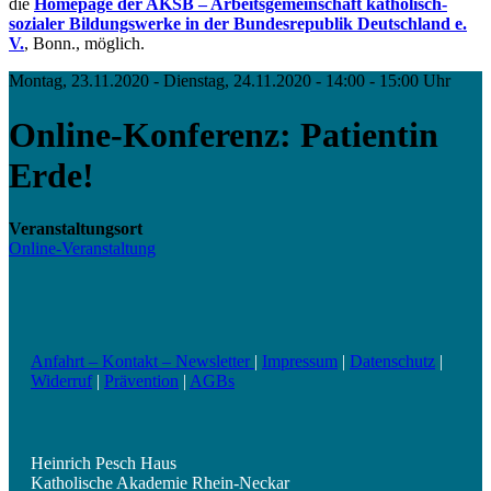
die
Homepage der AKSB – Arbeitsgemeinschaft katholisch-
sozialer Bildungswerke in der Bundesrepublik Deutschland e.
V.
, Bonn., möglich.
Montag, 23.11.2020 - Dienstag, 24.11.2020 - 14:00 - 15:00 Uhr
Online-Konferenz: Patientin
Erde!
Veranstaltungsort
Online-Veranstaltung
Anfahrt – Kontakt – Newsletter
|
Impressum
|
Datenschutz
|
Widerruf
|
Prävention
|
AGBs
Heinrich Pesch Haus
Katholische Akademie Rhein-Neckar