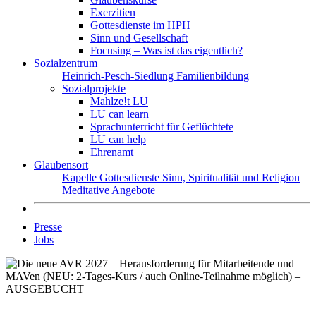
Exerzitien
Gottesdienste im HPH
Sinn und Gesellschaft
Focusing – Was ist das eigentlich?
Sozialzentrum
Heinrich-Pesch-Siedlung
Familienbildung
Sozialprojekte
Mahlze!t LU
LU can learn
Sprachunterricht für Geflüchtete
LU can help
Ehrenamt
Glaubensort
Kapelle
Gottesdienste
Sinn, Spiritualität und Religion
Meditative Angebote
Presse
Jobs