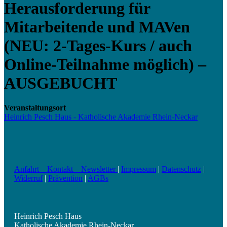
Herausforderung für
Mitarbeitende und MAVen
(NEU: 2-Tages-Kurs / auch
Online-Teilnahme möglich) –
AUSGEBUCHT
Veranstaltungsort
Heinrich Pesch Haus - Katholische Akademie Rhein-Neckar
Anfahrt – Kontakt – Newsletter
|
Impressum
|
Datenschutz
|
Widerruf
|
Prävention
|
AGBs
Heinrich Pesch Haus
Katholische Akademie Rhein-Neckar