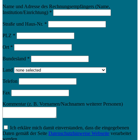
Name und Adresse des Rechnungsempfängers (Name,
Institution/Einrichtung)
*
Straße und Haus-Nr.
*
PLZ
*
Ort
*
Bundesland
*
Land
Telefon
Fax
Kommentar (z. B. Vornamen/Nachnamen weiterer Personen)
Ich erkläre mich damit einverstanden, dass die eingegebenen
Daten gemäß der Seite
Datenschutzhinweise Webseite
verarbeitet
werden.