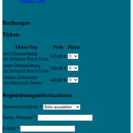
Buchungen
Tickets
Ticket-Typ
Preis
Plätze
mit Übernachtung
555,00 €
im Heinrich Pesch Haus
ohne Übernachtung
540,00 €
im Heinrich Pesch Haus
Online-Teilnahme
440,00 €
via Microsoft Teams
Registrierungsinformationen
Anrede/Geschlecht
*
Name, Vorname
*
E-Mail
*