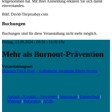
teilgenommen hat. Mit Ihrer Anmeldung erklären Sie sich damit
einverstanden.
Bild: David-Tin/pixabay.com
Buchungen
Buchungen sind für diese Veranstaltung nicht mehr möglich.
Freitag, 13.09.2024 - 09:30 - 16:30 Uhr
Mehr als Burnout-Prävention
Veranstaltungsort
Heinrich Pesch Haus - Katholische Akademie Rhein-Neckar
Anfahrt – Kontakt – Newsletter
|
Impressum
|
Datenschutz
|
Widerruf
|
Prävention
|
AGBs