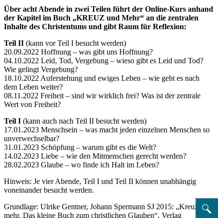
Über acht Abende in zwei Teilen führt der Online-Kurs anhand
der Kapitel im Buch „KREUZ und Mehr“ an die zentralen
Inhalte des Christentums und gibt Raum für Reflexion:
Teil II
(kann vor Teil I besucht werden)
20.09.2022 Hoffnung – was gibt uns Hoffnung?
04.10.2022 Leid, Tod, Vergebung – wieso gibt es Leid und Tod?
Wie gelingt Vergebung?
18.10.2022 Auferstehung und ewiges Leben – wie geht es nach
dem Leben weiter?
08.11.2022 Freiheit – sind wir wirklich frei? Was ist der zentrale
Wert von Freiheit?
Teil I
(kann auch nach Teil II besucht werden)
17.01.2023 Menschsein – was macht jeden einzelnen Menschen so
unverwechselbar?
31.01.2023 Schöpfung – warum gibt es die Welt?
14.02.2023 Liebe – wie den Mitmenschen gerecht werden?
28.02.2023 Glaube – wo finde ich Halt im Leben?
Hinweis: Je vier Abende, Teil I und Teil II können unabhängig
voneinander besucht werden.
Grundlage: Ulrike Gentner, Johann Spermann SJ 2015: „Kreuz und
mehr. Das kleine Buch zum christlichen Glauben“, Verlag