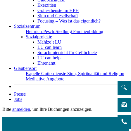
Exerzitien
Gottesdienste im HPH
Sinn und Gesellschaft
Focusing – Was ist das eigentlich?
Sozialzentrum
Heinrich-Pesch-Siedlung
Familienbildung
Sozialprojekte
Mahlze!t LU
LU can learn
Sprachunterricht für Geflüchtete
LU can help
Ehrenamt
Glaubensort
Kapelle
Gottesdienste
Sinn, Spiritualität und Religion
Meditative Angebote
Presse
Jobs
Bitte
anmelden
, um Ihre Buchungen anzuzeigen.