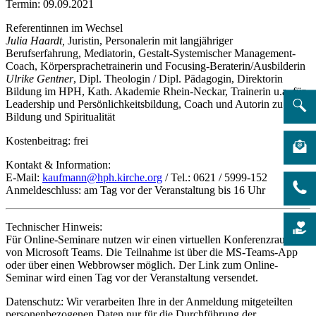
Termin: 09.09.2021
Referentinnen im Wechsel
Julia Haardt,
Juristin, Personalerin mit langjähriger
Berufserfahrung, Mediatorin, Gestalt-Systemischer Management-
Coach, Körpersprachetrainerin und Focusing-Beraterin/Ausbilderin
Ulrike Gentner
, Dipl. Theologin / Dipl. Pädagogin, Direktorin
Bildung im HPH, Kath. Akademie Rhein-Neckar, Trainerin u.a. für
Leadership und Persönlichkeitsbildung, Coach und Autorin zu
Bildung und Spiritualität
Kostenbeitrag: frei
Kontakt & Information:
E-Mail:
kaufmann@hph.kirche.org
/ Tel.: 0621 / 5999-152
Anmeldeschluss: am Tag vor der Veranstaltung bis 16 Uhr
Technischer Hinweis:
Für Online-Seminare nutzen wir einen virtuellen Konferenzraum
von Microsoft Teams. Die Teilnahme ist über die MS-Teams-App
oder über einen Webbrowser möglich. Der Link zum Online-
Seminar wird einen Tag vor der Veranstaltung versendet.
Datenschutz: Wir verarbeiten Ihre in der Anmeldung mitgeteilten
personenbezogenen Daten nur für die Durchführung der