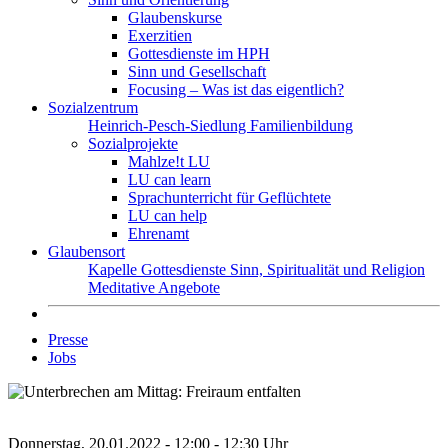
Glaubenskurse
Exerzitien
Gottesdienste im HPH
Sinn und Gesellschaft
Focusing – Was ist das eigentlich?
Sozialzentrum
Heinrich-Pesch-Siedlung
Familienbildung
Sozialprojekte
Mahlze!t LU
LU can learn
Sprachunterricht für Geflüchtete
LU can help
Ehrenamt
Glaubensort
Kapelle
Gottesdienste
Sinn, Spiritualität und Religion
Meditative Angebote
Presse
Jobs
Donnerstag, 20.01.2022 - 12:00 - 12:30 Uhr