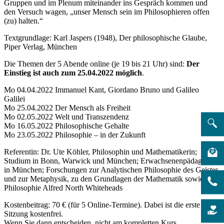
Gruppen und im Plenum miteinander ins Gespräch kommen und
den Versuch wagen, „unser Mensch sein im Philosophieren offen
(zu) halten.“
Textgrundlage: Karl Jaspers (1948), Der philosophische Glaube,
Piper Verlag, München
Die Themen der 5 Abende online (je 19 bis 21 Uhr) sind:
Der
Einstieg ist auch zum 25.04.2022 möglich
.
Mo 04.04.2022 Immanuel Kant, Giordano Bruno und Galileo
Galilei
Mo 25.04.2022 Der Mensch als Freiheit
Mo 02.05.2022 Welt und Transzendenz
Mo 16.05.2022 Philosophische Gehalte
Mo 23.05.2022 Philosophie – in der Zukunft
Referentin: Dr. Ute Köhler, Philosophin und Mathematikerin;
Studium in Bonn, Warwick und München; Erwachsenenpädagogin
in München; Forschungen zur Analytischen Philosophie des Geistes
und zur Metaphysik, zu den Grundlagen der Mathematik sowie zur
Philosophie Alfred North Whiteheads
Kostenbeitrag: 70 € (für 5 Online-Termine). Dabei ist die erste
Sitzung kostenfrei.
Wenn Sie dann entscheiden, nicht am kompletten Kurs