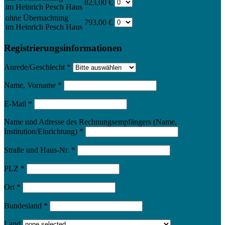
823,00 €
im Heinrich Pesch Haus
ohne Übernachtung
793,00 €
im Heinrich Pesch Haus
Registrierungsinformationen
Anrede/Geschlecht
*
Name, Vorname
*
E-Mail
*
Name und Adresse des Rechnungsempfängers (Name,
Institution/Einrichtung)
*
Straße und Haus-Nr.
*
PLZ
*
Ort
*
Bundesland
*
Land