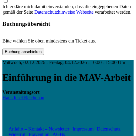
Ich erkläre mich damit einverstanden, dass die eingegebenen Daten
gemäß der Seite
Datenschutzhinweise Webseite
verarbeitet werden.
Buchungsübersicht
Bitte wählen Sie oben mindestens ein Ticket aus.
Mittwoch, 02.12.2026 - Freitag, 04.12.2026 - 10:00 - 15:00 Uhr
Einführung in die MAV-Arbeit
Veranstaltungsort
Haus Insel Reichenau
Anfahrt – Kontakt – Newsletter
|
Impressum
|
Datenschutz
|
Widerruf
|
Prävention
|
AGBs